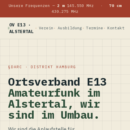
Unsere Frequenzen —
2 m
145.550 MHz
·
70 cm
430.275 MHz
OV E13 ·
Verein
Ausbildung
Termine
Kontakt
ALSTERTAL
DARC · DISTRIKT HAMBURG
Ortsverband E13
Amateurfunk im
Alstertal, wir
sind im Umbau.
Wir sind die Anlaufstelle für