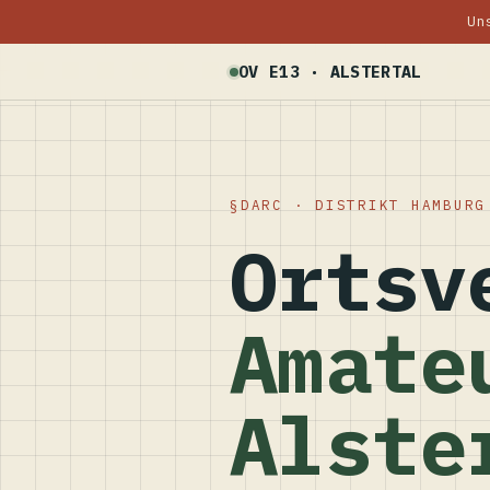
Un
OV E13 · ALSTERTAL
DARC · DISTRIKT HAMBURG
Ortsv
Amate
Alste