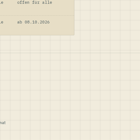
le
offen für alle
le
ab 08.10.2026
nat