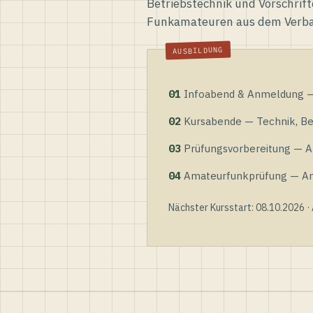
Betriebstechnik und Vorschrift
Funkamateuren aus dem Verb
01
Infoabend & Anmeldung — 
02
Kursabende — Technik, Bet
03
Prüfungsvorbereitung — Al
04
Amateurfunkprüfung — Anme
Nächster Kursstart: 08.10.2026 ·