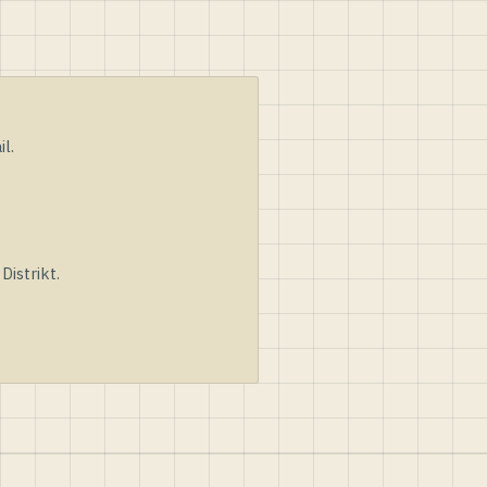
l.
istrikt.