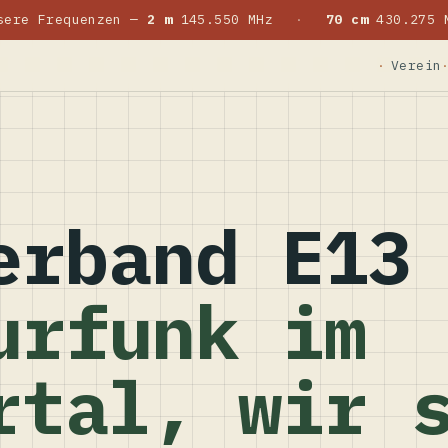
sere Frequenzen —
2 m
145.550 MHz
·
70 cm
430.275 
Verein
erband E13
urfunk im
rtal, wir 