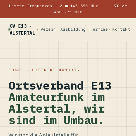
Unsere Frequenzen —
2 m
145.550 MHz
·
70 cm
430.275 MHz
OV E13 ·
Verein
Ausbildung
Termine
Kontakt
ALSTERTAL
DARC · DISTRIKT HAMBURG
Ortsverband E13
Amateurfunk im
Alstertal, wir
sind im Umbau.
Wir sind die Anlaufstelle für