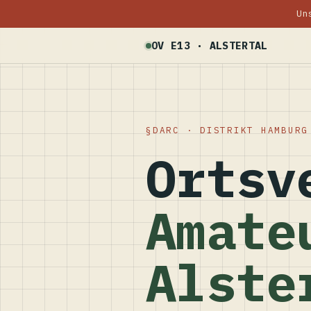
Un
OV E13 · ALSTERTAL
DARC · DISTRIKT HAMBURG
Ortsv
Amate
Alste