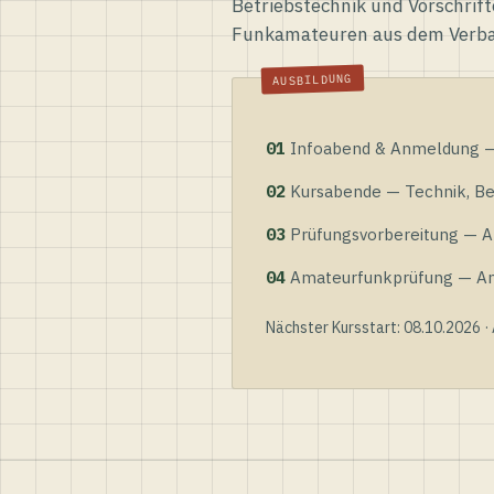
Betriebstechnik und Vorschrift
Funkamateuren aus dem Verb
01
Infoabend & Anmeldung — 
02
Kursabende — Technik, Bet
03
Prüfungsvorbereitung — Al
04
Amateurfunkprüfung — Anme
Nächster Kursstart: 08.10.2026 ·