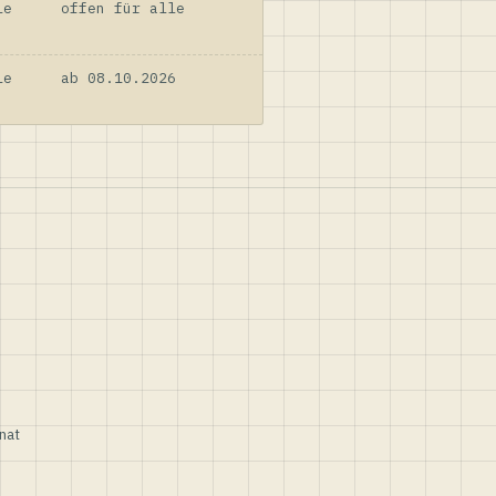
le
offen für alle
le
ab 08.10.2026
nat