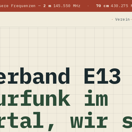
sere Frequenzen —
2 m
145.550 MHz
·
70 cm
430.275 
Verein
erband E13
urfunk im
rtal, wir 