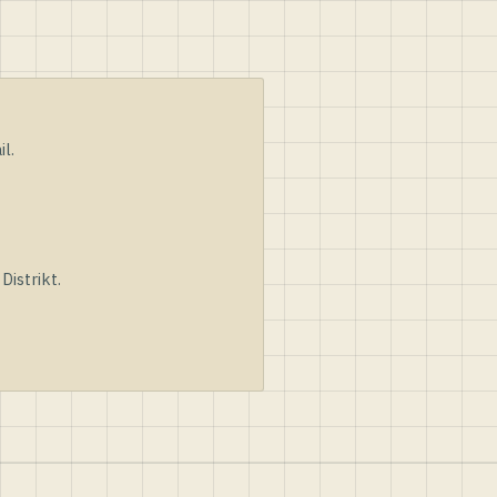
l.
istrikt.