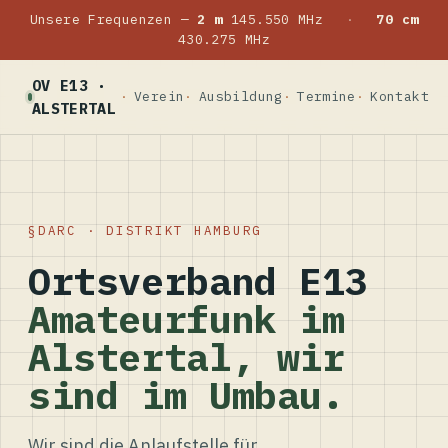
Unsere Frequenzen —
2 m
145.550 MHz
·
70 cm
430.275 MHz
OV E13 ·
Verein
Ausbildung
Termine
Kontakt
ALSTERTAL
DARC · DISTRIKT HAMBURG
Ortsverband E13
Amateurfunk im
Alstertal, wir
sind im Umbau.
Wir sind die Anlaufstelle für