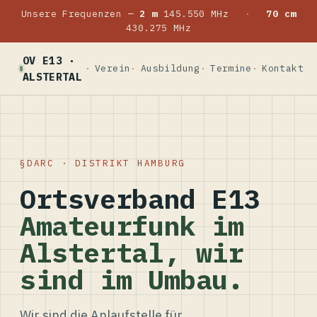
Unsere Frequenzen —
2 m
145.550 MHz
·
70 cm
430.275 MHz
OV E13 ·
Verein
Ausbildung
Termine
Kontakt
ALSTERTAL
DARC · DISTRIKT HAMBURG
Ortsverband E13
Amateurfunk im
Alstertal, wir
sind im Umbau.
Wir sind die Anlaufstelle für