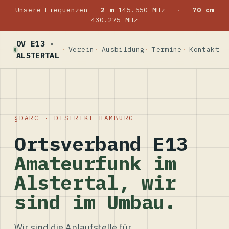
Unsere Frequenzen —
2 m
145.550 MHz
·
70 cm
430.275 MHz
OV E13 ·
Verein
Ausbildung
Termine
Kontakt
ALSTERTAL
DARC · DISTRIKT HAMBURG
Ortsverband E13
Amateurfunk im
Alstertal, wir
sind im Umbau.
Wir sind die Anlaufstelle für