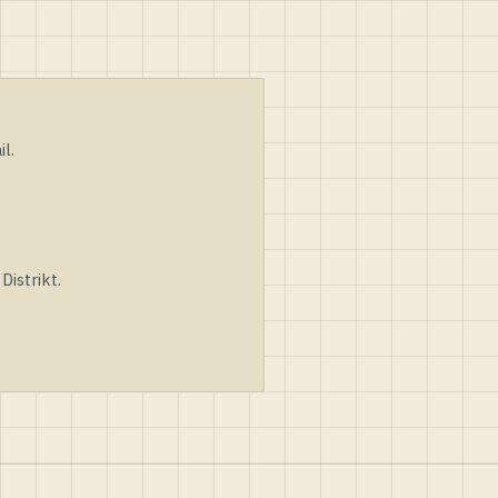
l.
istrikt.