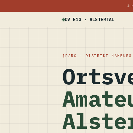
Un
OV E13 · ALSTERTAL
DARC · DISTRIKT HAMBURG
Ortsv
Amate
Alste