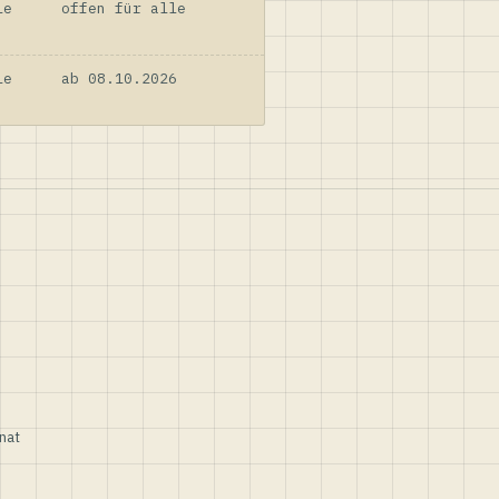
le
offen für alle
le
ab 08.10.2026
nat