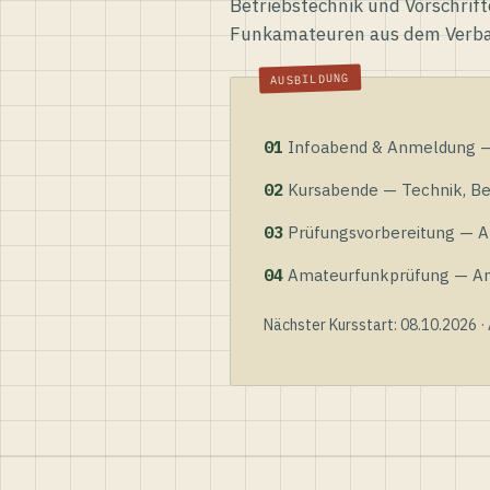
Betriebstechnik und Vorschrift
Funkamateuren aus dem Verb
01
Infoabend & Anmeldung — 
02
Kursabende — Technik, Bet
03
Prüfungsvorbereitung — Al
04
Amateurfunkprüfung — Anme
Nächster Kursstart: 08.10.2026 ·