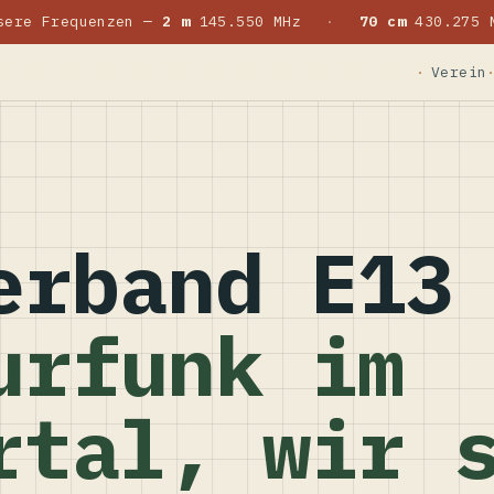
sere Frequenzen —
2 m
145.550 MHz
·
70 cm
430.275 
Verein
erband E13
urfunk im
rtal, wir 