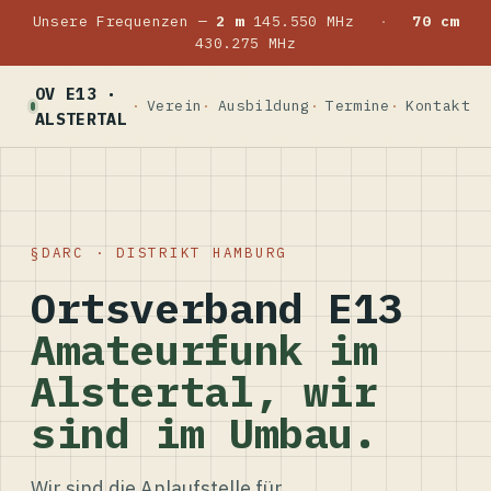
Unsere Frequenzen —
2 m
145.550 MHz
·
70 cm
430.275 MHz
OV E13 ·
Verein
Ausbildung
Termine
Kontakt
ALSTERTAL
DARC · DISTRIKT HAMBURG
Ortsverband E13
Amateurfunk im
Alstertal, wir
sind im Umbau.
Wir sind die Anlaufstelle für