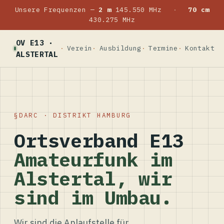
Unsere Frequenzen —
2 m
145.550 MHz
·
70 cm
430.275 MHz
OV E13 ·
Verein
Ausbildung
Termine
Kontakt
ALSTERTAL
DARC · DISTRIKT HAMBURG
Ortsverband E13
Amateurfunk im
Alstertal, wir
sind im Umbau.
Wir sind die Anlaufstelle für