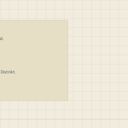
l.
istrikt.