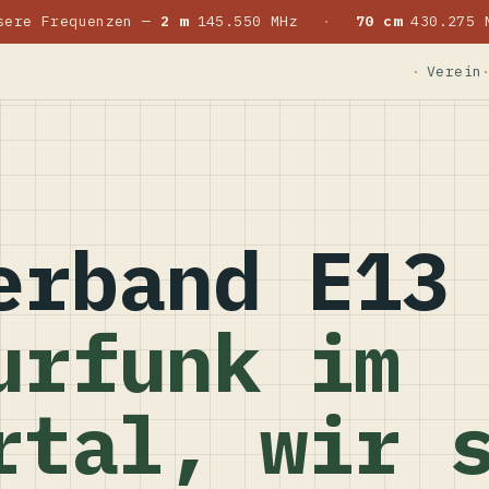
sere Frequenzen —
2 m
145.550 MHz
·
70 cm
430.275 
Verein
erband E13
urfunk im
rtal, wir 