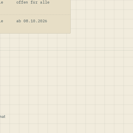
le
offen für alle
le
ab 08.10.2026
nat