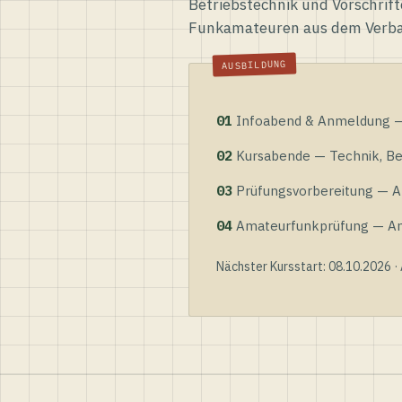
Betriebstechnik und Vorschrift
Funkamateuren aus dem Verb
01
Infoabend & Anmeldung — 
02
Kursabende — Technik, Bet
03
Prüfungsvorbereitung — Al
04
Amateurfunkprüfung — Anme
Nächster Kursstart: 08.10.2026 ·