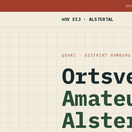
Un
OV E13 · ALSTERTAL
DARC · DISTRIKT HAMBURG
Ortsv
Amate
Alste