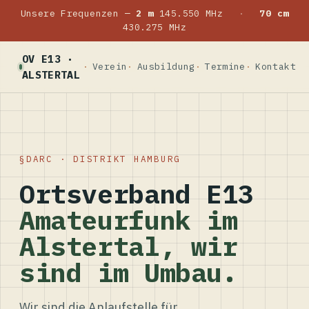
Unsere Frequenzen —
2 m
145.550 MHz
·
70 cm
430.275 MHz
OV E13 ·
Verein
Ausbildung
Termine
Kontakt
ALSTERTAL
DARC · DISTRIKT HAMBURG
Ortsverband E13
Amateurfunk im
Alstertal, wir
sind im Umbau.
Wir sind die Anlaufstelle für