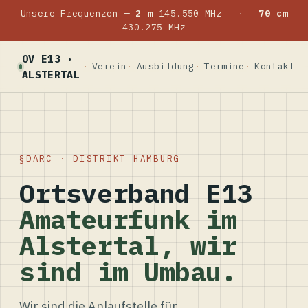
Unsere Frequenzen —
2 m
145.550 MHz
·
70 cm
430.275 MHz
OV E13 ·
Verein
Ausbildung
Termine
Kontakt
ALSTERTAL
DARC · DISTRIKT HAMBURG
Ortsverband E13
Amateurfunk im
Alstertal, wir
sind im Umbau.
Wir sind die Anlaufstelle für