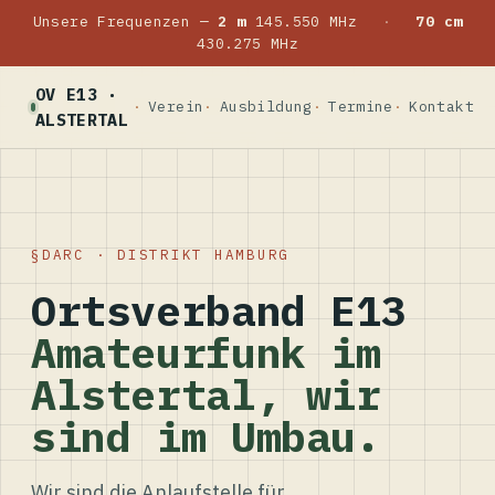
Unsere Frequenzen —
2 m
145.550 MHz
·
70 cm
430.275 MHz
OV E13 ·
Verein
Ausbildung
Termine
Kontakt
ALSTERTAL
DARC · DISTRIKT HAMBURG
Ortsverband E13
Amateurfunk im
Alstertal, wir
sind im Umbau.
Wir sind die Anlaufstelle für