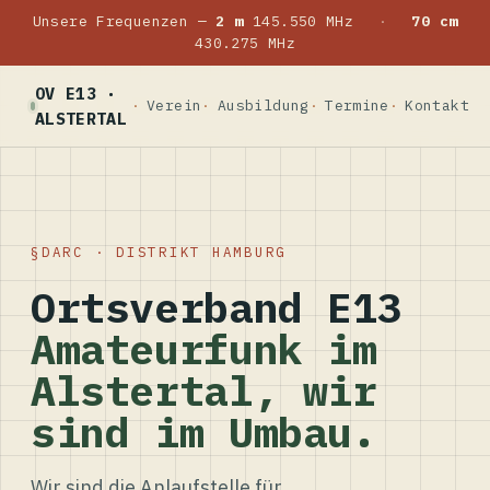
Unsere Frequenzen —
2 m
145.550 MHz
·
70 cm
430.275 MHz
OV E13 ·
Verein
Ausbildung
Termine
Kontakt
ALSTERTAL
DARC · DISTRIKT HAMBURG
Ortsverband E13
Amateurfunk im
Alstertal, wir
sind im Umbau.
Wir sind die Anlaufstelle für