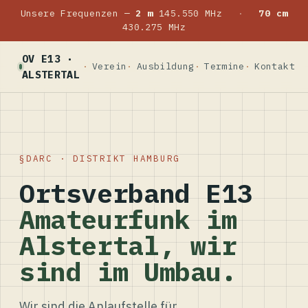
Unsere Frequenzen —
2 m
145.550 MHz
·
70 cm
430.275 MHz
OV E13 ·
Verein
Ausbildung
Termine
Kontakt
ALSTERTAL
DARC · DISTRIKT HAMBURG
Ortsverband E13
Amateurfunk im
Alstertal, wir
sind im Umbau.
Wir sind die Anlaufstelle für