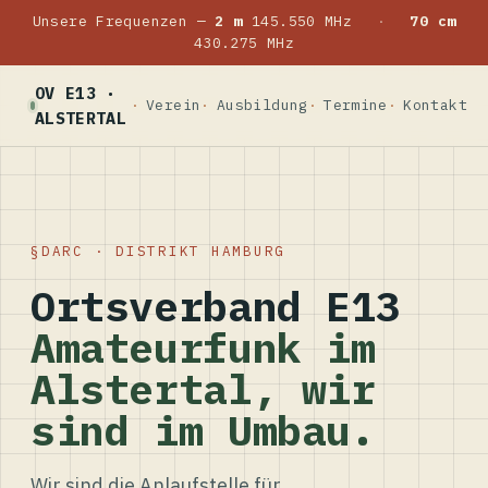
Unsere Frequenzen —
2 m
145.550 MHz
·
70 cm
430.275 MHz
OV E13 ·
Verein
Ausbildung
Termine
Kontakt
ALSTERTAL
DARC · DISTRIKT HAMBURG
Ortsverband E13
Amateurfunk im
Alstertal, wir
sind im Umbau.
Wir sind die Anlaufstelle für