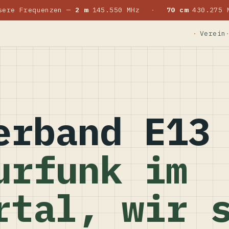
sere Frequenzen —
2 m
145.550 MHz
·
70 cm
430.275 
Verein
erband E13
urfunk im
rtal, wir 