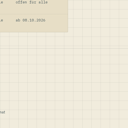
le
offen für alle
le
ab 08.10.2026
nat