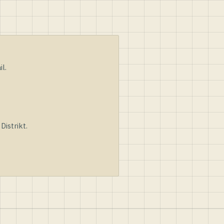
l.
istrikt.