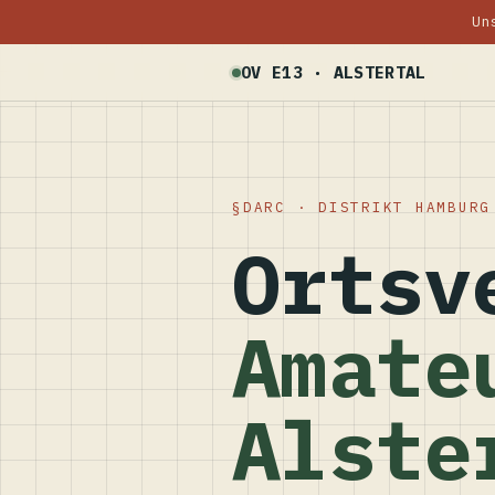
Un
OV E13 · ALSTERTAL
DARC · DISTRIKT HAMBURG
Ortsv
Amate
Alste