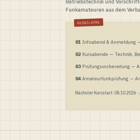
Betriebstechnik und Vorschrift
Funkamateuren aus dem Verb
01
Infoabend & Anmeldung — 
02
Kursabende — Technik, Bet
03
Prüfungsvorbereitung — Al
04
Amateurfunkprüfung — Anme
Nächster Kursstart: 08.10.2026 ·