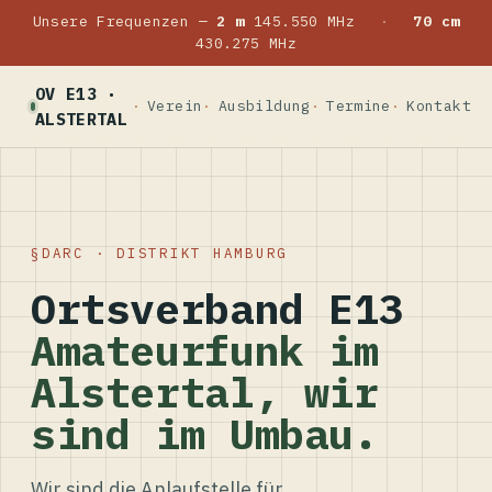
Unsere Frequenzen —
2 m
145.550 MHz
·
70 cm
430.275 MHz
OV E13 ·
Verein
Ausbildung
Termine
Kontakt
ALSTERTAL
DARC · DISTRIKT HAMBURG
Ortsverband E13
Amateurfunk im
Alstertal, wir
sind im Umbau.
Wir sind die Anlaufstelle für