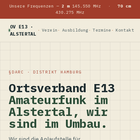
Unsere Frequenzen —
2 m
145.550 MHz
·
70 cm
430.275 MHz
OV E13 ·
Verein
Ausbildung
Termine
Kontakt
ALSTERTAL
DARC · DISTRIKT HAMBURG
Ortsverband E13
Amateurfunk im
Alstertal, wir
sind im Umbau.
Wir sind die Anlaufstelle für