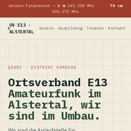
Unsere Frequenzen —
2 m
145.550 MHz
·
70 cm
430.275 MHz
OV E13 ·
Verein
Ausbildung
Termine
Kontakt
ALSTERTAL
DARC · DISTRIKT HAMBURG
Ortsverband E13
Amateurfunk im
Alstertal, wir
sind im Umbau.
Wir sind die Anlaufstelle für