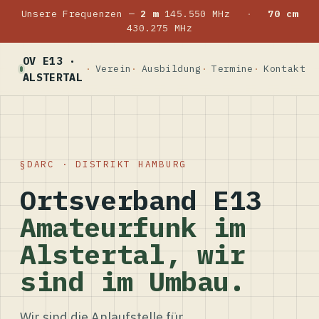
Unsere Frequenzen —
2 m
145.550 MHz
·
70 cm
430.275 MHz
OV E13 ·
Verein
Ausbildung
Termine
Kontakt
ALSTERTAL
DARC · DISTRIKT HAMBURG
Ortsverband E13
Amateurfunk im
Alstertal, wir
sind im Umbau.
Wir sind die Anlaufstelle für