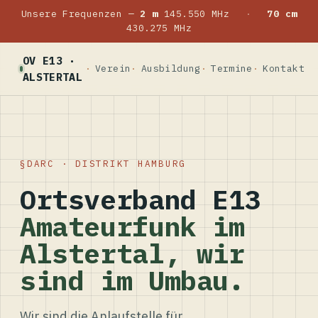
Unsere Frequenzen —
2 m
145.550 MHz
·
70 cm
430.275 MHz
OV E13 ·
Verein
Ausbildung
Termine
Kontakt
ALSTERTAL
DARC · DISTRIKT HAMBURG
Ortsverband E13
Amateurfunk im
Alstertal, wir
sind im Umbau.
Wir sind die Anlaufstelle für