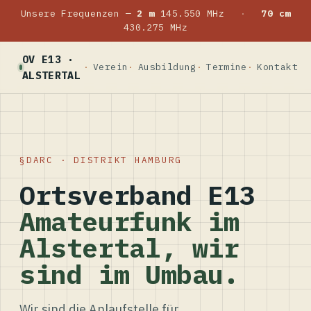
Unsere Frequenzen —
2 m
145.550 MHz
·
70 cm
430.275 MHz
OV E13 ·
Verein
Ausbildung
Termine
Kontakt
ALSTERTAL
DARC · DISTRIKT HAMBURG
Ortsverband E13
Amateurfunk im
Alstertal, wir
sind im Umbau.
Wir sind die Anlaufstelle für