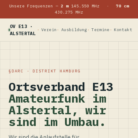
Unsere Frequenzen —
2 m
145.550 MHz
·
70 cm
430.275 MHz
OV E13 ·
Verein
Ausbildung
Termine
Kontakt
ALSTERTAL
DARC · DISTRIKT HAMBURG
Ortsverband E13
Amateurfunk im
Alstertal, wir
sind im Umbau.
Wir sind die Anlaufstelle für