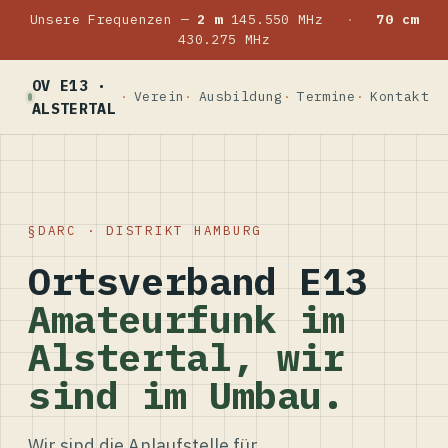
Unsere Frequenzen —
2 m
145.550 MHz
·
70 cm
430.275 MHz
OV E13 ·
Verein
Ausbildung
Termine
Kontakt
ALSTERTAL
DARC · DISTRIKT HAMBURG
Ortsverband E13
Amateurfunk im
Alstertal, wir
sind im Umbau.
Wir sind die Anlaufstelle für