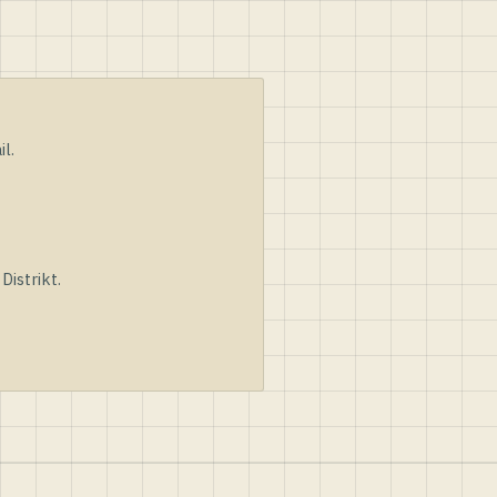
l.
istrikt.