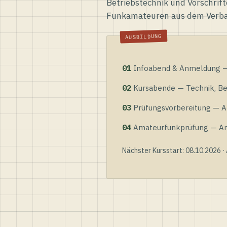
Betriebstechnik und Vorschrift
Funkamateuren aus dem Verb
01
Infoabend & Anmeldung — 
02
Kursabende — Technik, Bet
03
Prüfungsvorbereitung — Al
04
Amateurfunkprüfung — Anme
Nächster Kursstart: 08.10.2026 ·