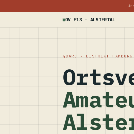
Un
OV E13 · ALSTERTAL
DARC · DISTRIKT HAMBURG
Ortsv
Amate
Alste