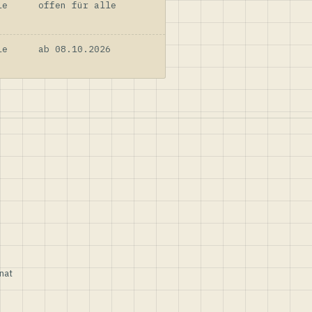
le
offen für alle
le
ab 08.10.2026
nat