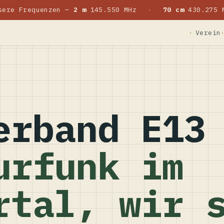
sere Frequenzen —
2 m
145.550 MHz
·
70 cm
430.275 
Verein
erband E13
urfunk im
rtal, wir 