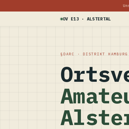
Un
OV E13 · ALSTERTAL
DARC · DISTRIKT HAMBURG
Ortsv
Amate
Alste