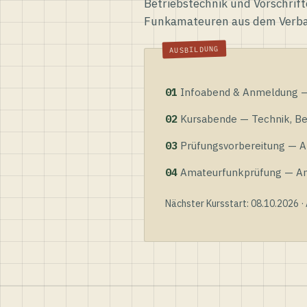
Betriebstechnik und Vorschrift
Funkamateuren aus dem Verb
01
Infoabend & Anmeldung — 
02
Kursabende — Technik, Bet
03
Prüfungsvorbereitung — Al
04
Amateurfunkprüfung — Anme
Nächster Kursstart: 08.10.2026 ·