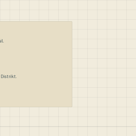
l.
istrikt.