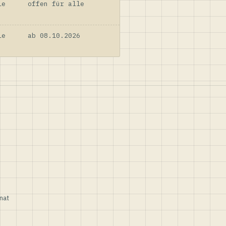
le
offen für alle
le
ab 08.10.2026
nat