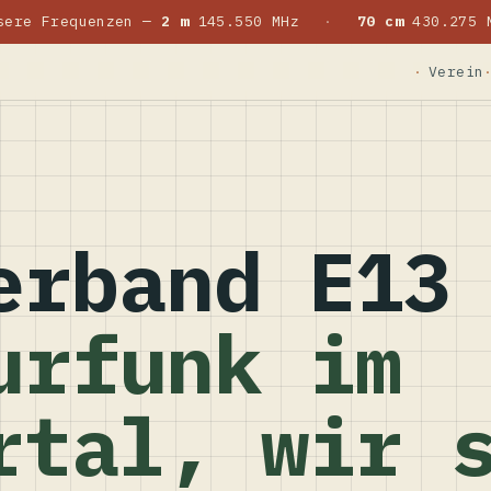
sere Frequenzen —
2 m
145.550 MHz
·
70 cm
430.275 
Verein
erband E13
urfunk im
rtal, wir 