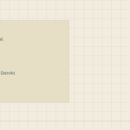
l.
istrikt.