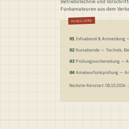
Betriebstechnik und Vorschrift
Funkamateuren aus dem Verb
01
Infoabend & Anmeldung — 
02
Kursabende — Technik, Bet
03
Prüfungsvorbereitung — Al
04
Amateurfunkprüfung — Anme
Nächster Kursstart: 08.10.2026 ·