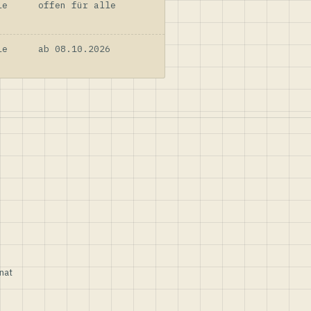
le
offen für alle
le
ab 08.10.2026
nat