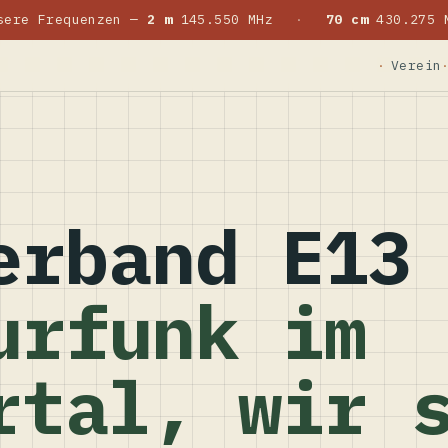
sere Frequenzen —
2 m
145.550 MHz
·
70 cm
430.275 
Verein
erband E13
urfunk im
rtal, wir 