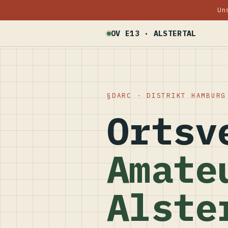
Un
OV E13 · ALSTERTAL
DARC · DISTRIKT HAMBURG
Ortsv
Amate
Alste