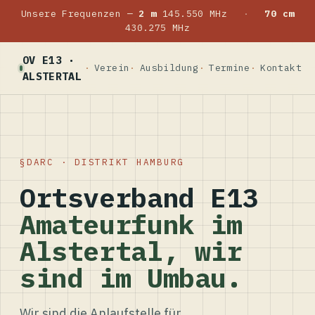
Unsere Frequenzen —
2 m
145.550 MHz
·
70 cm
430.275 MHz
OV E13 ·
Verein
Ausbildung
Termine
Kontakt
ALSTERTAL
DARC · DISTRIKT HAMBURG
Ortsverband E13
Amateurfunk im
Alstertal, wir
sind im Umbau.
Wir sind die Anlaufstelle für