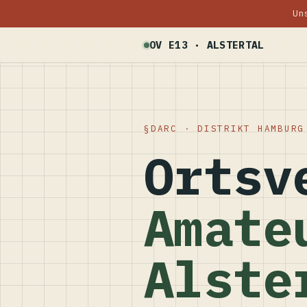
Un
OV E13 · ALSTERTAL
DARC · DISTRIKT HAMBURG
Ortsv
Amate
Alste