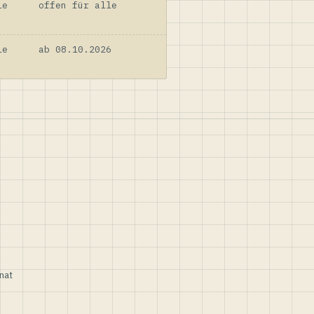
le
offen für alle
le
ab 08.10.2026
nat