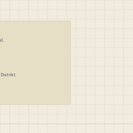
l.
istrikt.