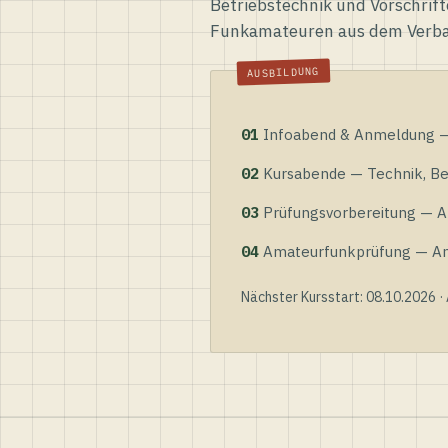
Betriebstechnik und Vorschrift
Funkamateuren aus dem Verb
01
Infoabend & Anmeldung — 
02
Kursabende — Technik, Bet
03
Prüfungsvorbereitung — Al
04
Amateurfunkprüfung — Anme
Nächster Kursstart: 08.10.2026 ·