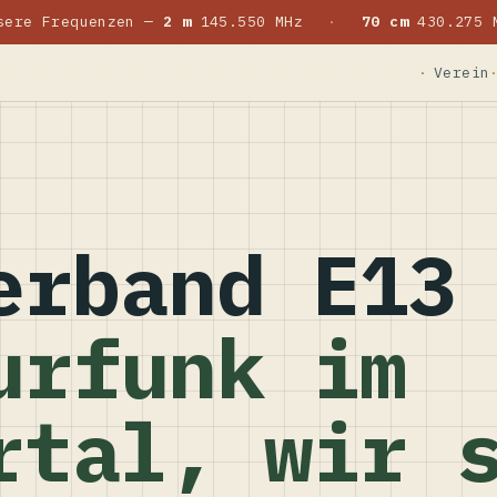
sere Frequenzen —
2 m
145.550 MHz
·
70 cm
430.275 
Verein
erband E13
urfunk im
rtal, wir 