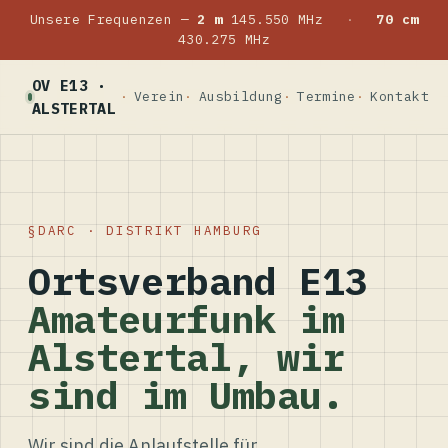
Unsere Frequenzen —
2 m
145.550 MHz
·
70 cm
430.275 MHz
OV E13 ·
Verein
Ausbildung
Termine
Kontakt
ALSTERTAL
DARC · DISTRIKT HAMBURG
Ortsverband E13
Amateurfunk im
Alstertal, wir
sind im Umbau.
Wir sind die Anlaufstelle für