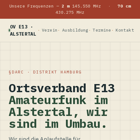
Unsere Frequenzen —
2 m
145.550 MHz
·
70 cm
430.275 MHz
OV E13 ·
Verein
Ausbildung
Termine
Kontakt
ALSTERTAL
DARC · DISTRIKT HAMBURG
Ortsverband E13
Amateurfunk im
Alstertal, wir
sind im Umbau.
Wir sind die Anlaufstelle für