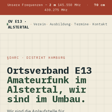
Unsere Frequenzen —
2 m
145.550 MHz
·
70 cm
430.275 MHz
OV E13 ·
Verein
Ausbildung
Termine
Kontakt
ALSTERTAL
DARC · DISTRIKT HAMBURG
Ortsverband E13
Amateurfunk im
Alstertal, wir
sind im Umbau.
Wir sind die Anlaufstelle für