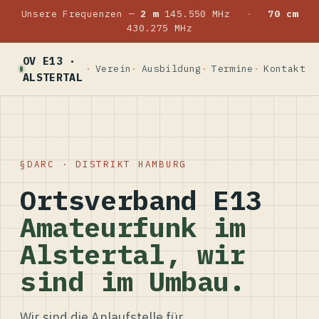
Unsere Frequenzen —
2 m
145.550 MHz
·
70 cm
430.275 MHz
OV E13 ·
Verein
Ausbildung
Termine
Kontakt
ALSTERTAL
DARC · DISTRIKT HAMBURG
Ortsverband E13
Amateurfunk im
Alstertal, wir
sind im Umbau.
Wir sind die Anlaufstelle für