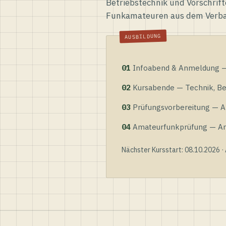
Betriebstechnik und Vorschrift
Funkamateuren aus dem Verb
01
Infoabend & Anmeldung — 
02
Kursabende — Technik, Bet
03
Prüfungsvorbereitung — Al
04
Amateurfunkprüfung — Anme
Nächster Kursstart: 08.10.2026 ·