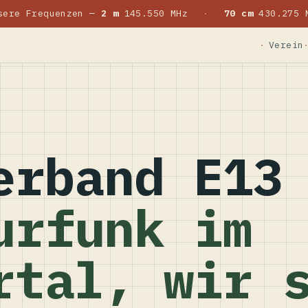
sere Frequenzen —
2 m
145.550 MHz
·
70 cm
430.275 
Verein
erband E13
urfunk im
rtal, wir 