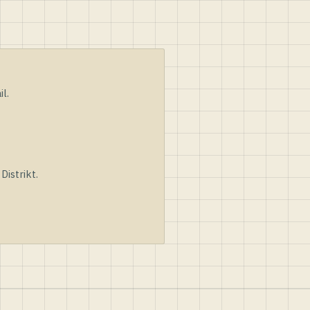
l.
istrikt.