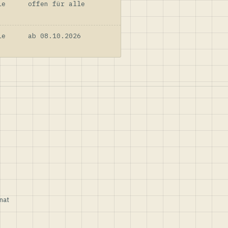
le
offen für alle
le
ab 08.10.2026
nat