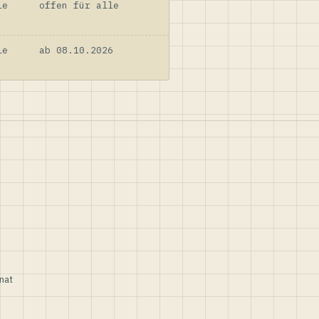
le
offen für alle
le
ab 08.10.2026
nat