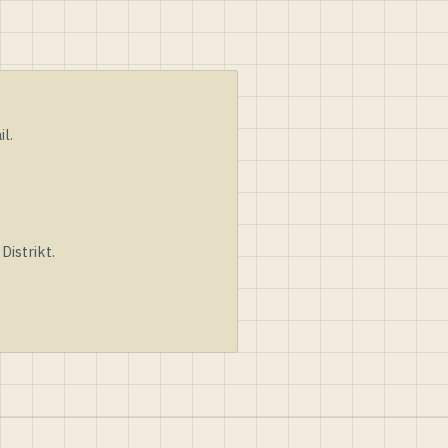
l.
istrikt.