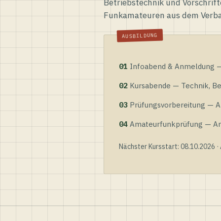
Betriebstechnik und Vorschrift
Funkamateuren aus dem Verb
01
Infoabend & Anmeldung — 
02
Kursabende — Technik, Bet
03
Prüfungsvorbereitung — Al
04
Amateurfunkprüfung — Anme
Nächster Kursstart: 08.10.2026 ·