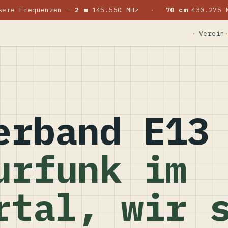
sere Frequenzen —
2 m
145.550 MHz
·
70 cm
430.275 
Verein
erband E13
urfunk im
rtal, wir 