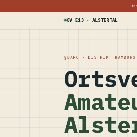
Un
OV E13 · ALSTERTAL
DARC · DISTRIKT HAMBURG
Ortsv
Amate
Alste