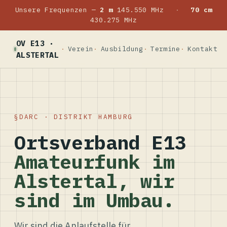
Unsere Frequenzen —
2 m
145.550 MHz
·
70 cm
430.275 MHz
OV E13 ·
Verein
Ausbildung
Termine
Kontakt
ALSTERTAL
DARC · DISTRIKT HAMBURG
Ortsverband E13
Amateurfunk im
Alstertal, wir
sind im Umbau.
Wir sind die Anlaufstelle für