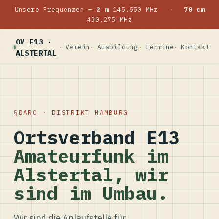
Unsere Frequenzen —
2 m
145.550 MHz
·
70 cm
430.275 MHz
OV E13 ·
Verein
Ausbildung
Termine
Kontakt
ALSTERTAL
DARC · DISTRIKT HAMBURG
Ortsverband E13
Amateurfunk im
Alstertal, wir
sind im Umbau.
Wir sind die Anlaufstelle für