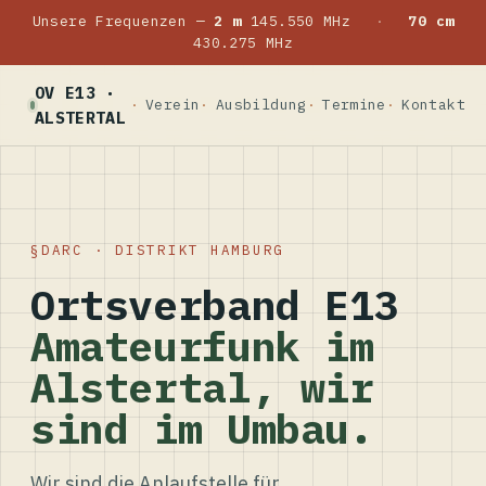
Unsere Frequenzen —
2 m
145.550 MHz
·
70 cm
430.275 MHz
OV E13 ·
Verein
Ausbildung
Termine
Kontakt
ALSTERTAL
DARC · DISTRIKT HAMBURG
Ortsverband E13
Amateurfunk im
Alstertal, wir
sind im Umbau.
Wir sind die Anlaufstelle für