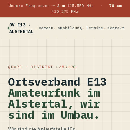
Unsere Frequenzen —
2 m
145.550 MHz
·
70 cm
430.275 MHz
OV E13 ·
Verein
Ausbildung
Termine
Kontakt
ALSTERTAL
DARC · DISTRIKT HAMBURG
Ortsverband E13
Amateurfunk im
Alstertal, wir
sind im Umbau.
Wir sind die Anlaufstelle für