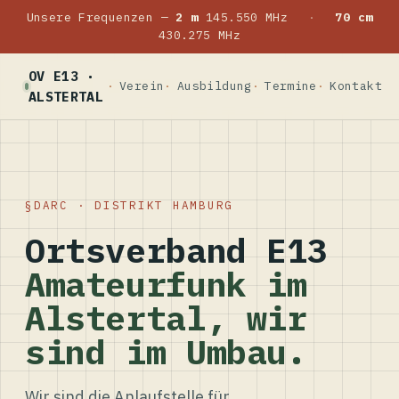
Unsere Frequenzen —
2 m
145.550 MHz
·
70 cm
430.275 MHz
OV E13 ·
Verein
Ausbildung
Termine
Kontakt
ALSTERTAL
DARC · DISTRIKT HAMBURG
Ortsverband E13
Amateurfunk im
Alstertal, wir
sind im Umbau.
Wir sind die Anlaufstelle für