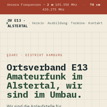
Unsere Frequenzen —
2 m
145.550 MHz
·
70 cm
430.275 MHz
OV E13 ·
Verein
Ausbildung
Termine
Kontakt
ALSTERTAL
DARC · DISTRIKT HAMBURG
Ortsverband E13
Amateurfunk im
Alstertal, wir
sind im Umbau.
Wir sind die Anlaufstelle für