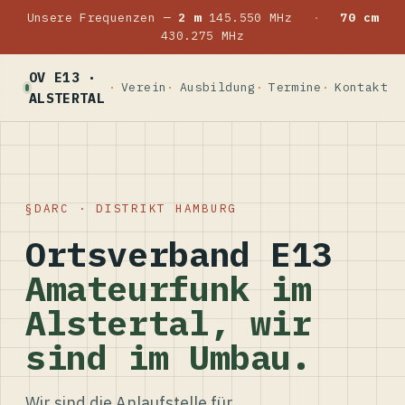
Unsere Frequenzen —
2 m
145.550 MHz
·
70 cm
430.275 MHz
OV E13 ·
Verein
Ausbildung
Termine
Kontakt
ALSTERTAL
DARC · DISTRIKT HAMBURG
Ortsverband E13
Amateurfunk im
Alstertal, wir
sind im Umbau.
Wir sind die Anlaufstelle für