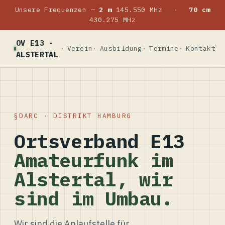
Unsere Frequenzen —
2 m
145.550 MHz
·
70 cm
430.275 MHz
OV E13 ·
Verein
Ausbildung
Termine
Kontakt
ALSTERTAL
DARC · DISTRIKT HAMBURG
Ortsverband E13
Amateurfunk im
Alstertal, wir
sind im Umbau.
Wir sind die Anlaufstelle für