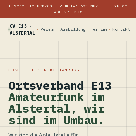
Unsere Frequenzen —
2 m
145.550 MHz
·
70 cm
430.275 MHz
OV E13 ·
Verein
Ausbildung
Termine
Kontakt
ALSTERTAL
DARC · DISTRIKT HAMBURG
Ortsverband E13
Amateurfunk im
Alstertal, wir
sind im Umbau.
Wir sind die Anlaufstelle für