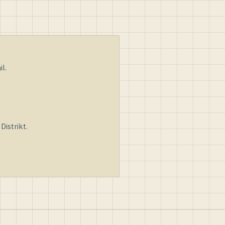
l.
istrikt.