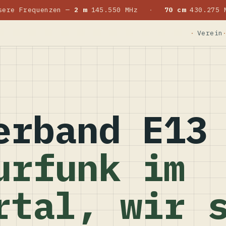
sere Frequenzen —
2 m
145.550 MHz
·
70 cm
430.275 
Verein
erband E13
urfunk im
rtal, wir 