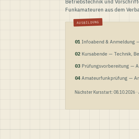
Betriebstechnik und Vorschrift
Funkamateuren aus dem Verb
01
Infoabend & Anmeldung — 
02
Kursabende — Technik, Bet
03
Prüfungsvorbereitung — Al
04
Amateurfunkprüfung — Anme
Nächster Kursstart: 08.10.2026 ·