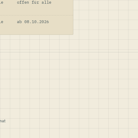
le
offen für alle
le
ab 08.10.2026
nat