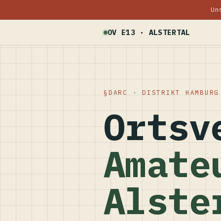
Un
OV E13 · ALSTERTAL
DARC · DISTRIKT HAMBURG
Ortsv
Amate
Alste