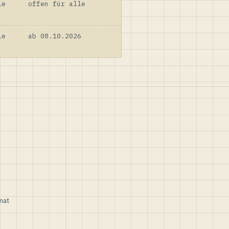
le
offen für alle
le
ab 08.10.2026
nat