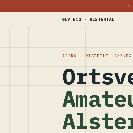
Un
OV E13 · ALSTERTAL
DARC · DISTRIKT HAMBURG
Ortsv
Amate
Alste