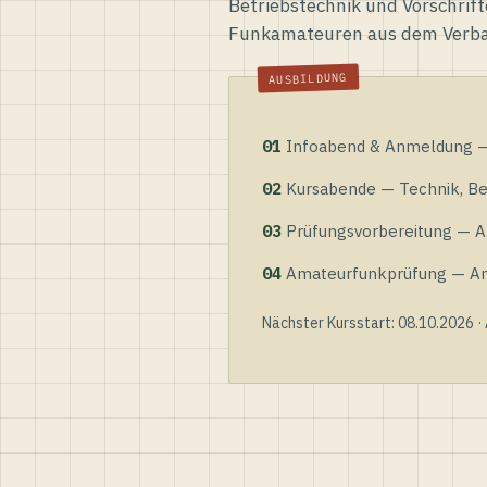
Betriebstechnik und Vorschrift
Funkamateuren aus dem Verb
01
Infoabend & Anmeldung — 
02
Kursabende — Technik, Bet
03
Prüfungsvorbereitung — Al
04
Amateurfunkprüfung — Anme
Nächster Kursstart: 08.10.2026 ·