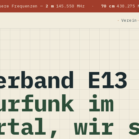
sere Frequenzen —
2 m
145.550 MHz
·
70 cm
430.275 
Verein
erband E13
urfunk im
rtal, wir 