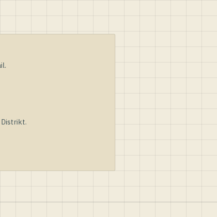
l.
istrikt.