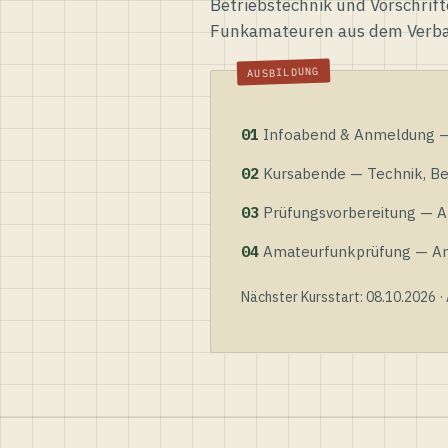
Betriebstechnik und Vorschrift
Funkamateuren aus dem Verb
01
Infoabend & Anmeldung — 
02
Kursabende — Technik, Bet
03
Prüfungsvorbereitung — Al
04
Amateurfunkprüfung — Anme
Nächster Kursstart: 08.10.2026 ·