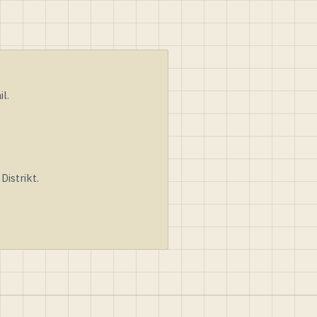
l.
istrikt.