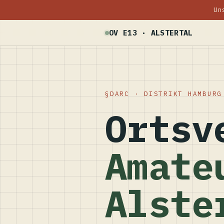
Un
OV E13 · ALSTERTAL
DARC · DISTRIKT HAMBURG
Ortsv
Amate
Alste