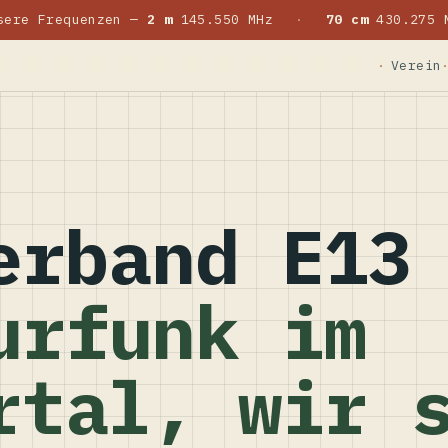
sere Frequenzen —
2 m
145.550 MHz
·
70 cm
430.275 
Verein
erband E13
urfunk im
rtal, wir 