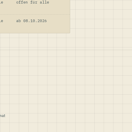
le
offen für alle
le
ab 08.10.2026
nat