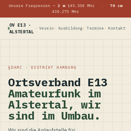
Unsere Frequenzen —
2 m
145.550 MHz
·
70 cm
430.275 MHz
OV E13 ·
Verein
Ausbildung
Termine
Kontakt
ALSTERTAL
DARC · DISTRIKT HAMBURG
Ortsverband E13
Amateurfunk im
Alstertal, wir
sind im Umbau.
Wir sind die Anlaufstelle für